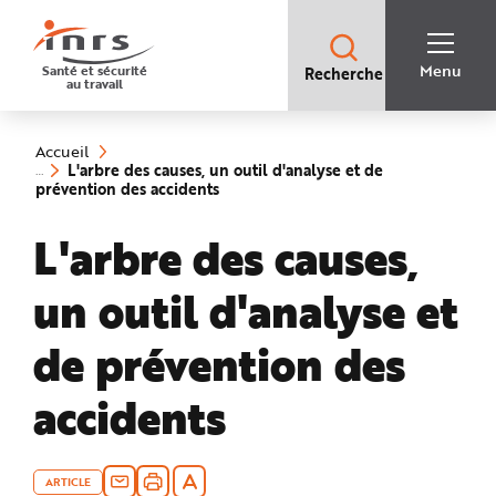
Accès
rapides
:
R
Recherche
e
Menu
Santé et sécurité
Recherche
rapide
c
au travail
:
h
e
Vous
r
êtes
c
ici
h
Accueil
:
e
L'arbre des causes, un outil d'analyse et de
r
(rubrique
prévention des accidents
a
sélectionnée)
p
i
L'arbre des causes,
d
e
A
i
un outil d'analyse et
d
e
P
l
de prévention des
a
n
N
accidents
a
v
i
g
a
t
i
ARTICLE
o