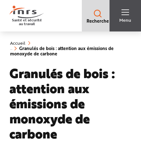
Accès
rapides
:
R
Recherche
e
Menu
Santé et sécurité
Recherche
rapide
c
au travail
:
h
e
Vous
r
êtes
c
ici
h
Accueil
:
e
Granulés de bois : attention aux émissions de
r
(rubrique
monoxyde de carbone
a
sélectionnée)
p
i
Granulés de bois :
d
e
A
i
attention aux
d
e
P
l
émissions de
a
n
N
monoxyde de
a
v
i
g
carbone
a
t
i
o