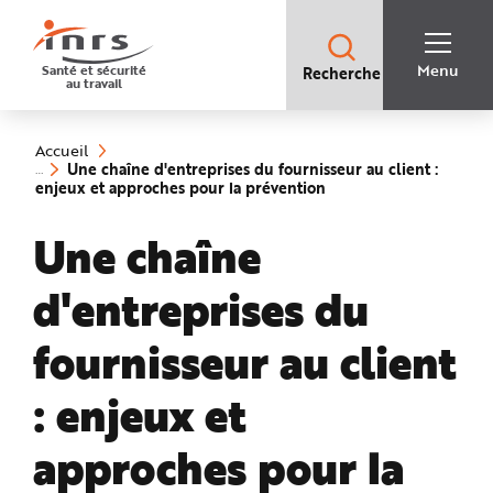
Accès
rapides
:
R
Recherche
e
Menu
Santé et sécurité
Recherche
rapide
c
au travail
:
h
e
Vous
r
êtes
c
ici
h
Accueil
:
e
Une chaîne d'entreprises du fournisseur au client :
r
(rubrique
enjeux et approches pour la prévention
a
sélectionnée)
p
i
Une chaîne
d
e
A
i
d'entreprises du
d
e
P
l
fournisseur au client
a
n
N
: enjeux et
a
v
i
g
approches pour la
a
t
i
o