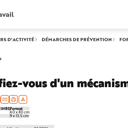
avail
Recherche
rapide
:
RS D'ACTIVITÉ
DÉMARCHES DE PRÉVENTION
FO
(rubrique
u
sélectionnée)
fiez-vous d'un mécanis
e INRS
Format
60 x 80 cm
9 x 13,5 cm