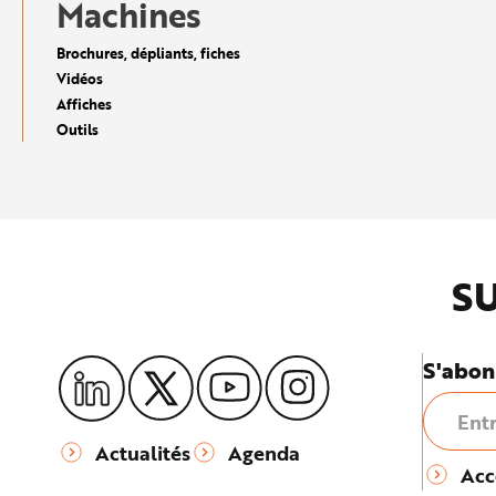
Machines
e
Brochures, dépliants, fiches
Vidéos
Affiches
Outils
SU
S'abon
Actualités
Agenda
Acc