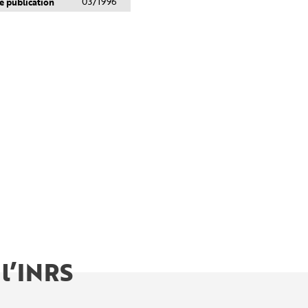
e publication
03/1996
 l’INRS