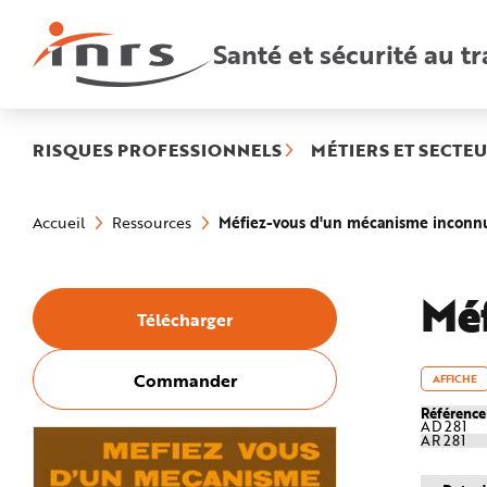
Accès
rapides
:
Santé et sécurité au tr
R
e
c
h
e
r
c
h
RISQUES PROFESSIONNELS
MÉTIERS ET SECTEU
e
r
a
Vous
p
êtes
i
Méfiez-vous d'un mécanisme inconn
Accueil
Ressources
ici
d
:
e
A
i
d
Mé
e
Télécharger
P
l
a
n
N
Commander
AFFICHE
a
v
Référenc
i
AD 281
g
AR 281
a
t
i
o