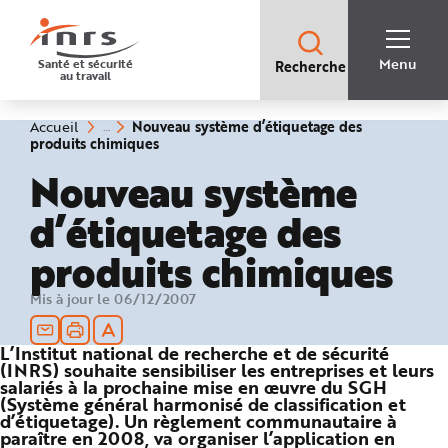
Accès
rapides
:
R
Recherche
e
Menu
Santé et sécurité
Recherche
rapide
c
au travail
:
h
e
r
c
Vous
Nouveau système d’étiquetage des
Accueil
h
êtes
(rubrique
produits chimiques
e
ici
sélectionnée)
r
:
Nouveau système
a
p
i
d’étiquetage des
d
e
A
produits chimiques
i
d
e
P
Mis à jour le 06/12/2007
l
a
n
N
L’Institut national de recherche et de sécurité
a
(INRS) souhaite sensibiliser les entreprises et leurs
v
i
salariés à la prochaine mise en œuvre du SGH
g
(Système général harmonisé de classification et
a
d’étiquetage). Un règlement communautaire à
t
i
paraître en 2008, va organiser l’application en
o