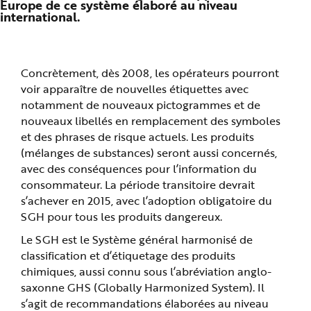
Europe de ce système élaboré au niveau
n
international.
p
r
i
n
c
i
Concrètement, dès 2008, les opérateurs pourront
p
a
voir apparaître de nouvelles étiquettes avec
l
e
notamment de nouveaux pictogrammes et de
A
l
nouveaux libellés en remplacement des symboles
l
e
et des phrases de risque actuels. Les produits
r
(mélanges de substances) seront aussi concernés,
a
u
avec des conséquences pour l’information du
c
o
consommateur. La période transitoire devrait
n
t
s’achever en 2015, avec l’adoption obligatoire du
e
SGH pour tous les produits dangereux.
n
u
P
Le SGH est le Système général harmonisé de
i
e
classification et d’étiquetage des produits
d
chimiques, aussi connu sous l’abréviation anglo-
d
e
saxonne GHS (Globally Harmonized System). Il
p
a
s’agit de recommandations élaborées au niveau
g