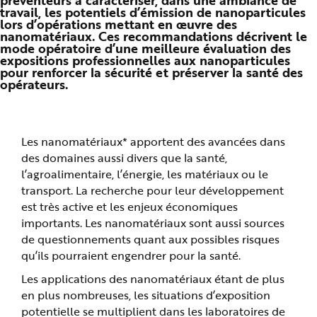
préventeurs à caractériser, dans une ambiance de
n
travail, les potentiels d’émission de nanoparticules
p
lors d’opérations mettant en œuvre des
r
nanomatériaux. Ces recommandations décrivent le
i
n
mode opératoire d’une meilleure évaluation des
c
expositions professionnelles aux nanoparticules
i
pour renforcer la sécurité et préserver la santé des
p
opérateurs.
a
l
e
A
l
l
e
Les nanomatériaux* apportent des avancées dans
r
a
des domaines aussi divers que la santé,
u
l’agroalimentaire, l’énergie, les matériaux ou le
c
o
transport. La recherche pour leur développement
n
t
est très active et les enjeux économiques
e
n
importants. Les nanomatériaux sont aussi sources
u
de questionnements quant aux possibles risques
P
i
qu’ils pourraient engendrer pour la santé.
e
d
d
Les applications des nanomatériaux étant de plus
e
en plus nombreuses, les situations d’exposition
p
a
potentielle se multiplient dans les laboratoires de
g