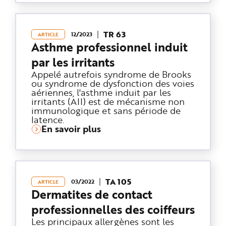
e
TR 63
12/2023
ARTICLE
Asthme professionnel induit
par les irritants
Appelé autrefois syndrome de Brooks
ou syndrome de dysfonction des voies
aériennes, l'asthme induit par les
irritants (AII) est de mécanisme non
immunologique et sans période de
latence.
En savoir plus
TA 105
03/2022
ARTICLE
Dermatites de contact
professionnelles des coiffeurs
Les principaux allergènes sont les