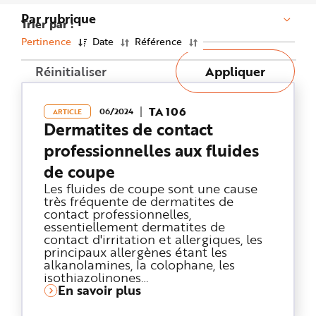
n
Par rubrique
p
Trier par :
r
i
Pertinence
Date
Référence
n
c
i
Réinitialiser
Appliquer
p
a
l
e
A
TA 106
06/2024
ARTICLE
l
Dermatites de contact
l
e
professionnelles aux fluides
r
a
u
de coupe
c
o
Les fluides de coupe sont une cause
n
très fréquente de dermatites de
t
e
contact professionnelles,
n
essentiellement dermatites de
u
contact d'irritation et allergiques, les
P
i
principaux allergènes étant les
e
alkanolamines, la colophane, les
d
d
isothiazolinones…
e
En savoir plus
p
a
g