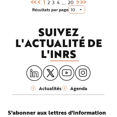
Page
1
…
2
3
4
20
courante
Résultats par page
:
SUIVEZ
L'ACTUALITÉ DE
L'
INRS
Actualités
Agenda
S'abonner aux lettres d'information