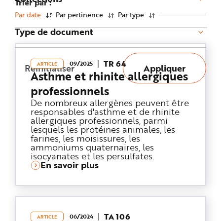
Trier par :
n
p
Par date
Par pertinence
Par type
r
i
Type de document
n
c
i
p
a
TR 64
l
09/2025
ARTICLE
Réinitialiser
Appliquer
e
Asthme et rhinite allergiques
A
l
professionnels
l
e
De nombreux allergènes peuvent être
r
a
responsables d'asthme et de rhinite
u
allergiques professionnels, parmi
c
lesquels les protéines animales, les
o
n
farines, les moisissures, les
t
ammoniums quaternaires, les
e
n
isocyanates et les persulfates.
u
En savoir plus
P
i
e
d
d
e
p
a
TA 106
06/2024
g
ARTICLE