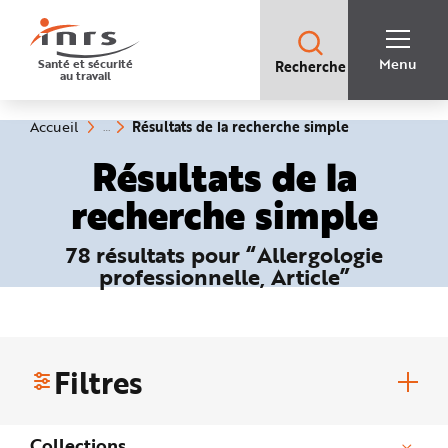
Accès
rapides
:
R
Recherche
e
Menu
Santé et sécurité
Recherche
rapide
c
au travail
:
h
e
r
c
(rubrique
Vous
Résultats de la recherche simple
Accueil
h
êtes
sélectionnée)
e
ici
Résultats de la
r
:
a
p
recherche simple
i
d
e
A
78 résultats pour “Allergologie
i
d
professionnelle, Article”
e
P
l
a
n
N
a
v
Filtres
i
g
a
t
i
Collections
o