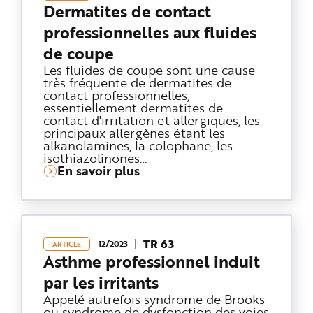
e
Dermatites de contact
professionnelles aux fluides
de coupe
Les fluides de coupe sont une cause
très fréquente de dermatites de
contact professionnelles,
essentiellement dermatites de
contact d'irritation et allergiques, les
principaux allergènes étant les
alkanolamines, la colophane, les
isothiazolinones…
En savoir plus
TR 63
12/2023
ARTICLE
Asthme professionnel induit
par les irritants
Appelé autrefois syndrome de Brooks
ou syndrome de dysfonction des voies