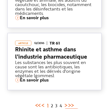
caoutchouc, les biocides, notamment
dans les désinfectants et les
médicaments.
En savoir plus
TR 61
12/2016
ARTICLE
Rhinite et asthme dans
l'industrie pharmaceutique
Les substances les plus souvent en
cause sont les antibiotiques, les
enzymes et les dérivés d'origine
végétale (gommes).
En savoir plus
Page
1
2
3
4