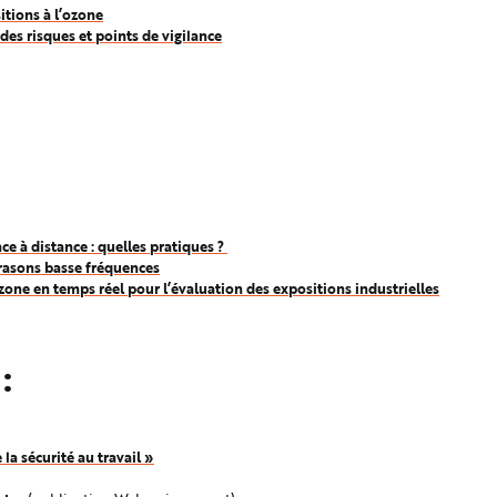
tions à l’ozone
des risques et points de vigilance
e à distance : quelles pratiques ?
trasons basse fréquences
ozone en temps réel pour l’évaluation des expositions industrielles
 :
a sécurité au travail »