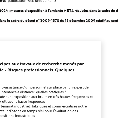
ates
(publication Web uniquement)
bre 2024 : mesures d’exposition à l’amiante META réalisées dans le cadre du
 dans le cadre du décret n° 2009-1570 du 15 décembre 2009 relatif au contr
icipez aux travaux de recherche menés par
ie - Risques professionnels. Quelques
sio-assistance d’un personnel sur place par un expert de
intenance à distance : quelles pratiques ?
ude sur l’exposition aux bruits en très hautes fréquences et
x ultrasons basse fréquences
rtenariat industriel : fabriquez et commercialisez notre
pteur d’ozone en temps réel pour l’évaluation des
positions industrielles