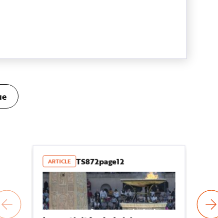
ue
TS872page12
ARTICLE
R