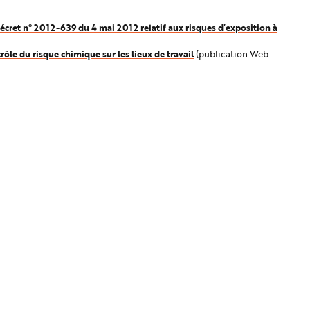
 décret n° 2012-639 du 4 mai 2012 relatif aux risques d’exposition à
ôle du risque chimique sur les lieux de travail
(publication Web