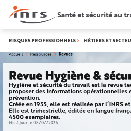
Accès
rapides
:
Santé et sécurité au tr
R
e
c
h
e
r
c
h
RISQUES PROFESSIONNELS
MÉTIERS ET SECTEU
e
r
a
(rubrique
Vous
Revues
Accueil
Ressources
p
êtes
sélectionnée)
i
ici
d
:
e
Revue Hygiène & sécuri
A
i
d
e
: Dans ce numéro
Hygiène et sécurité du travail est la revue t
P
l
proposer des informations opérationnelles et
a
prévention.
n
N
Créée en 1955, elle est réalisée par l’INRS et
a
v
Elle est trimestrielle, éditée en langue fran
i
4500 exemplaires.
g
a
Mis à jour le 08/07/2026
t
i
o