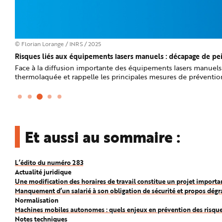
© Florian Lorange / INRS / 2025
Risques liés aux équipements lasers manuels : décapage de p
ber
Face à la diffusion importante des équipements lasers manuels 
thermolaquée et rappelle les principales mesures de préventio
Et aussi au sommaire :
L’édito du numéro 283
Actualité juridique
Une modification des horaires de travail constitue un projet importa
Manquement d’un salarié à son obligation de sécurité et propos dég
Normalisation
Machines mobiles autonomes : quels enjeux en prévention des risque
Notes techniques