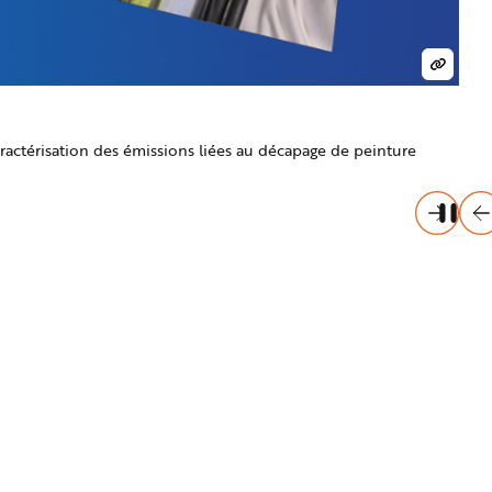
© Gaë
Expo
ractérisation des émissions liées au décapage de peinture
Cet 
de d