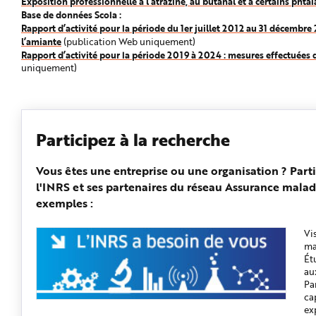
Exposition professionnelle à l’atrazine, au butanal et à certains phtal
Base de données Scola :
Rapport d’activité pour la période du 1er juillet 2012 au 31 décem
l’amiante
(publication Web uniquement)
Rapport d’activité pour la période 2019 à 2024 : mesures effectuées
uniquement)
Participez à la recherche
Vous êtes une entreprise ou une organisation ? Part
l'INRS et ses partenaires du réseau Assurance malad
exemples :
Vi
ma
Ét
au
Pa
ca
ex