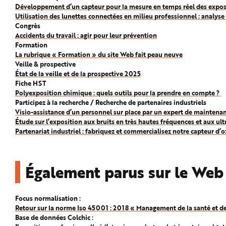
Développement d’un capteur pour la mesure en temps réel des exposi
Utilisation des lunettes connectées en milieu professionnel : analyse 
Congrès
Accidents du travail : agir pour leur prévention
Formation
La rubrique « Formation » du site Web fait peau neuve
Veille & prospective
État de la veille et de la prospective 2025
Fiche HST
Polyexposition chimique : quels outils pour la prendre en compte ?
Participez à la recherche / Recherche de partenaires industriels
Visio-assistance d’un personnel sur place par un expert de maintenanc
Étude sur l’exposition aux bruits en très hautes fréquences et aux ul
Partenariat industriel : fabriquez et commercialisez notre capteur d’
Également parus sur le Web
Focus normalisation :
Retour sur la norme Iso 45001 : 2018 « Management de la santé et de l
Base de données Colchic :