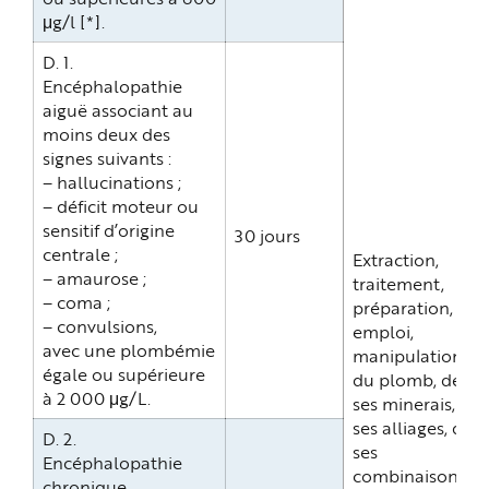
μg/l [*].
D. 1.
Encéphalopathie
aiguë associant au
moins deux des
signes suivants :
– hallucinations ;
– déficit moteur ou
sensitif d’origine
30 jours
centrale ;
Extraction,
– amaurose ;
traitement,
– coma ;
préparation,
– convulsions,
emploi,
avec une plombémie
manipulation
égale ou supérieure
du plomb, de
à 2 000 μg/L.
ses minerais, de
ses alliages, de
D. 2.
ses
Encéphalopathie
combinaisons
chronique