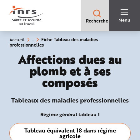
Accès
rapides
:
R
Recherche
e
Menu
Santé et sécurité
Recherche
rapide
c
au travail
:
h
e
r
c
Vous
Fiche Tableau des maladies
Accueil
h
êtes
(rubrique
professionnelles
e
ici
sélectionnée)
r
:
Tableaux des maladies
Affections dues au
a
p
i
plomb et à ses
d
e
A
composés
i
d
e
P
l
Tableaux des maladies professionnelles
a
n
N
a
Régime général tableau 1
v
i
g
a
Tableau équivalent 18 dans régime
t
agricole
i
o