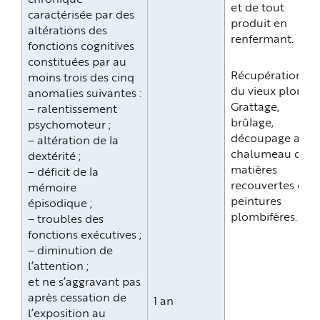
et de tout
caractérisée par des
produit en
altérations des
renfermant.
fonctions cognitives
constituées par au
Récupération
moins trois des cinq
du vieux plomb.
anomalies suivantes :
Grattage,
– ralentissement
brûlage,
psychomoteur ;
découpage au
– altération de la
chalumeau de
dextérité ;
matières
– déficit de la
recouvertes de
mémoire
peintures
épisodique ;
plombifères.
– troubles des
fonctions exécutives ;
– diminution de
l’attention ;
et ne s’aggravant pas
après cessation de
1 an
l’exposition au