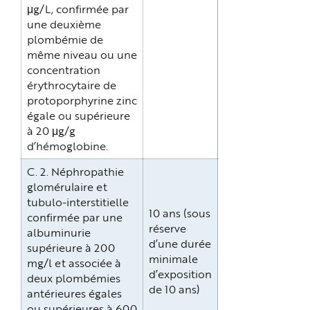
μg/L, confirmée par
une deuxième
plombémie de
même niveau ou une
concentration
érythrocytaire de
protoporphyrine zinc
égale ou supérieure
à 20 μg/g
d’hémoglobine.
C. 2. Néphropathie
glomérulaire et
tubulo-interstitielle
10 ans (sous
confirmée par une
réserve
albuminurie
d’une durée
supérieure à 200
minimale
mg/l et associée à
d’exposition
deux plombémies
de 10 ans)
antérieures égales
ou supérieures à 600