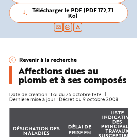
n
p
Télécharger le PDF (PDF 172,71
r
Ko)
i
n
c
i
p
a
l
e
A
l
l
Revenir à la recherche
e
r
Affections dues au
a
u
c
plomb et à ses composés
o
n
t
e
Date de création :
Loi du 25 octobre 1919
|
n
Dernière mise à jour :
Décret du 9 octobre 2008
u
P
i
e
LISTE
d
INDICATIVE
d
DES
e
PRINCIPAUX
DÉLAI DE
p
DÉSIGNATION DES
TRAVAUX
a
PRISE EN
MALADIES
SUSCEPTIBLES
g