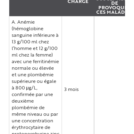
CHARGE
e
DE
PROVOQUER
CES MALADIES
A. Anémie
(hémoglobine
sanguine inférieure à
13 g/100 ml chez
l’homme et 12 g/100
ml chez la femme)
avec une ferritinémie
normale ou élevée
et une plombémie
supérieure ou égale
à 800 μg/L,
3 mois
confirmée par une
deuxième
plombémie de
même niveau ou par
une concentration
érythrocytaire de
protoporphyrine zinc