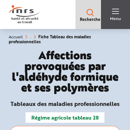
Accès
rapides
:
R
Recherche
e
Menu
Santé et sécurité
Recherche
rapide
c
au travail
:
h
e
r
c
Vous
Fiche Tableau des maladies
Accueil
h
êtes
(rubrique
professionnelles
e
ici
sélectionnée)
r
:
Tableaux des mala
Affections
a
p
i
provoquées par
d
e
A
l'aldéhyde formique
i
d
e
et ses polymères
P
l
a
n
N
Tableaux des maladies professionnelles
a
v
i
g
Régime agricole tableau 28
a
t
i
o