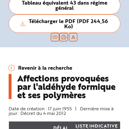
Tableau équivalent 43 dans régime
n
général
p
r
i
n
Télécharger le PDF (PDF 244,56
c
Ko)
i
p
a
l
e
A
l
l
e
r
a
Revenir à la recherche
u
c
Affections provoquées
o
n
t
par l'aldéhyde formique
e
n
et ses polymères
u
P
i
e
Date de création :
17 juin 1955
|
Dernière mise à
d
d
jour :
Décret du 4 mai 2012
e
p
a
LISTE INDICATIVE
DÉLAI
g