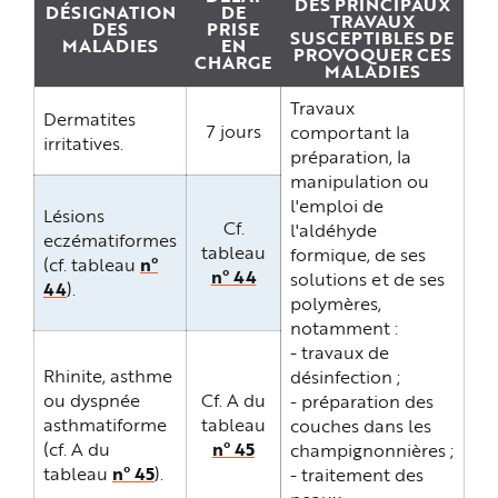
DES PRINCIPAUX
e
DÉSIGNATION
DE
TRAVAUX
DES
PRISE
SUSCEPTIBLES DE
MALADIES
EN
PROVOQUER CES
CHARGE
MALADIES
Travaux
Dermatites
7 jours
comportant la
irritatives.
préparation, la
manipulation ou
l'emploi de
Lésions
Cf.
l'aldéhyde
eczématiformes
tableau
formique, de ses
(cf. tableau
n°
n° 44
solutions et de ses
44
).
polymères,
notamment :
- travaux de
Rhinite, asthme
désinfection ;
ou dyspnée
Cf. A du
- préparation des
asthmatiforme
tableau
couches dans les
(cf. A du
n° 45
champignonnières ;
tableau
n° 45
).
- traitement des