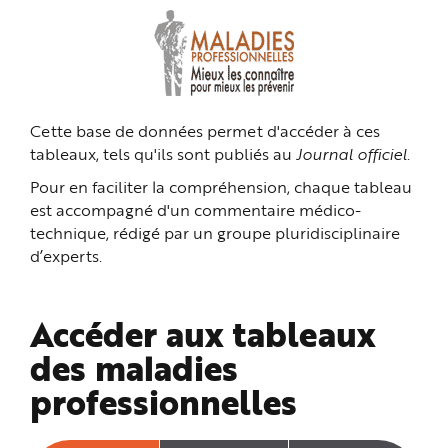
n
p
r
i
n
c
i
p
a
Cette base de données permet d'accéder à ces
l
e
tableaux, tels qu'ils sont publiés au
Journal officiel
.
A
l
l
Pour en faciliter la compréhension, chaque tableau
e
r
est accompagné d'un commentaire médico-
a
technique, rédigé par un groupe pluridisciplinaire
u
c
d’experts.
o
n
t
e
n
Accéder aux tableaux
u
P
i
des maladies
e
d
professionnelles
d
e
p
a
g