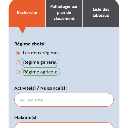
e
Pathologie par
Liste des
Recherche
plan de
tableaux
classement
Régime choisi:
Les deux régimes
Régime général
Régime agricole
Activité(s) / Nuisance(s) :
Maladie(s) :