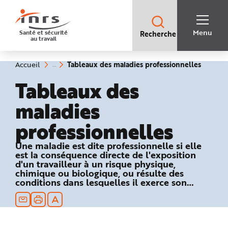
Accès
rapides
:
R
Recherche
e
Menu
Santé et sécurité
Recherche
rapide
c
au travail
:
h
e
r
c
(rubriq
Vous
Tableaux des maladies professionnelles
Accueil
h
êtes
sélecti
e
ici
Tableaux des
r
:
a
p
maladies
i
d
e
professionnelles
A
i
d
e
Une maladie est dite professionnelle si elle
P
est la conséquence directe de l'exposition
l
a
d'un travailleur à un risque physique,
n
chimique ou biologique, ou résulte des
N
conditions dans lesquelles il exerce son
a
v
activité professionnelle et si elle figure dans
i
un des tableaux du régime général ou
g
a
agricole de la Sécurité sociale.
t
i
o