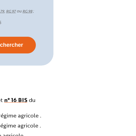
,
ou
;
 79
RG 97
RG 98
.
5
et
n° 16 BIS
du
égime agricole .
égime agricole .
agricole .