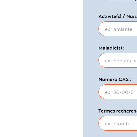
e
Activité(s) / Nuis
Maladie(s) :
Numéro CAS :
Termes recherché