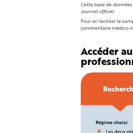
n
Cette base de données p
p
Journal officiel
.
r
i
n
Pour en faciliter la c
c
i
commentaire médico-tec
p
a
l
e
A
Accéder au
l
l
profession
e
r
a
u
c
o
n
t
Recherc
e
n
u
P
i
e
d
d
e
Régime choisi:
p
a
Les deux ré
g