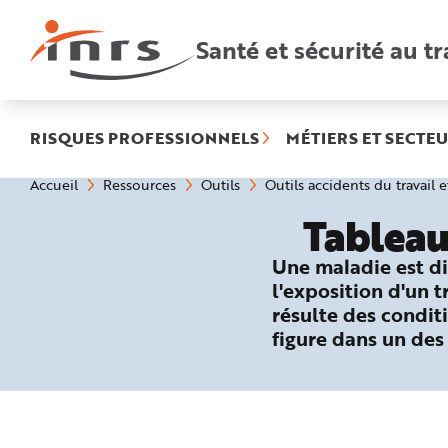
Accès
rapides
:
Santé et sécurité au tr
R
e
c
h
e
r
c
h
RISQUES PROFESSIONNELS
MÉTIERS ET SECTEU
e
r
a
Vous
Accueil
Ressources
Outils
Outils accidents du travail 
p
êtes
i
ici
d
Tableau
:
e
A
i
Une maladie est di
d
e
l'exposition d'un 
P
l
résulte des conditi
a
n
figure dans un des
N
a
v
i
g
a
t
i
o