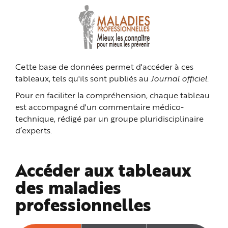
n
p
r
i
n
c
i
p
a
Cette base de données permet d'accéder à ces
l
e
tableaux, tels qu'ils sont publiés au
Journal officiel
.
A
l
l
Pour en faciliter la compréhension, chaque tableau
e
r
est accompagné d'un commentaire médico-
a
technique, rédigé par un groupe pluridisciplinaire
u
c
d’experts.
o
n
t
e
n
Accéder aux tableaux
u
P
i
des maladies
e
d
professionnelles
d
e
p
a
g