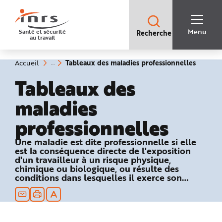
Accès
rapides
:
R
Recherche
e
Menu
Santé et sécurité
Recherche
rapide
c
au travail
:
h
e
r
c
(rubriq
Vous
Tableaux des maladies professionnelles
Accueil
h
êtes
sélecti
e
ici
Tableaux des
r
:
a
p
maladies
i
d
e
professionnelles
A
i
d
e
Une maladie est dite professionnelle si elle
P
est la conséquence directe de l'exposition
l
a
d'un travailleur à un risque physique,
n
chimique ou biologique, ou résulte des
N
conditions dans lesquelles il exerce son
a
v
activité professionnelle et si elle figure dans
i
un des tableaux du régime général ou
g
a
agricole de la Sécurité sociale.
t
i
o