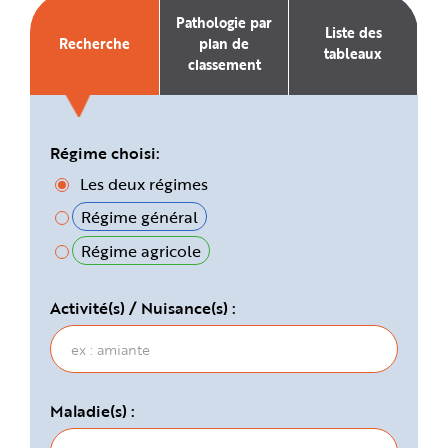
e
Pathologie par
Liste des
Recherche
plan de
tableaux
classement
Régime choisi:
Les deux régimes
Régime général
Régime agricole
Activité(s) / Nuisance(s) :
Maladie(s) :