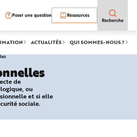
Poser une question
Ressources
Recherche
RMATION
ACTUALITÉS
QUI SOMMES-NOUS ?
(rubrique
les
sélectionnée)
onnelles
recte de
ologique, ou
sionnelle et si elle
curité sociale.