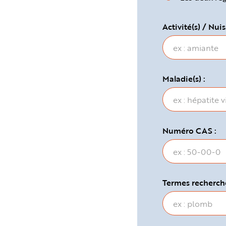
e
Activité(s) / Nuis
Maladie(s) :
Numéro CAS :
Termes recherché