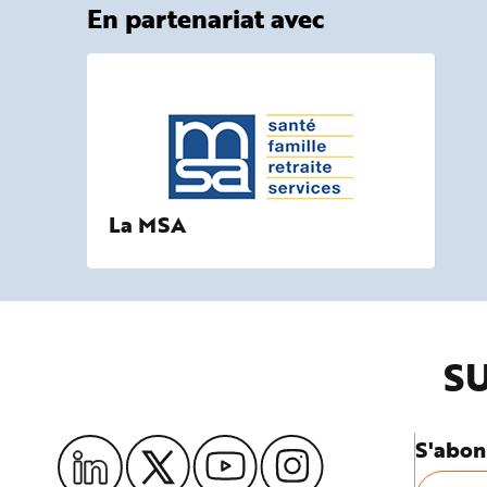
En partenariat avec
La MSA
SU
S'abon