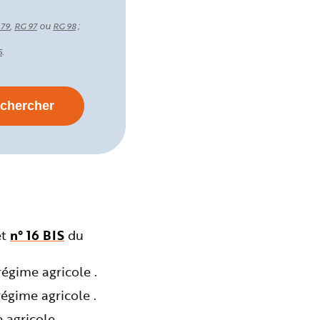
,
ou
;
 79
RG 97
RG 98
.
5
et
n° 16 BIS
du
égime agricole .
égime agricole .
agricole .