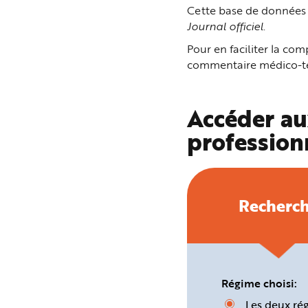
n
Cette base de données p
p
Journal officiel
.
r
i
n
Pour en faciliter la c
c
i
commentaire médico-tec
p
a
l
e
A
Accéder au
l
l
profession
e
r
a
u
c
o
n
t
Recherc
e
n
u
P
i
e
d
d
e
Régime choisi:
p
a
Les deux ré
g