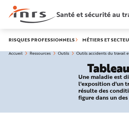
Accès
rapides
:
Santé et sécurité au tr
R
e
c
h
e
r
c
h
RISQUES PROFESSIONNELS
MÉTIERS ET SECTEU
e
r
a
Vous
Accueil
Ressources
Outils
Outils accidents du travail 
p
êtes
i
ici
d
Tableau
:
e
A
i
Une maladie est di
d
e
l'exposition d'un 
P
l
résulte des conditi
a
n
figure dans un des
N
a
v
i
g
a
t
i
o