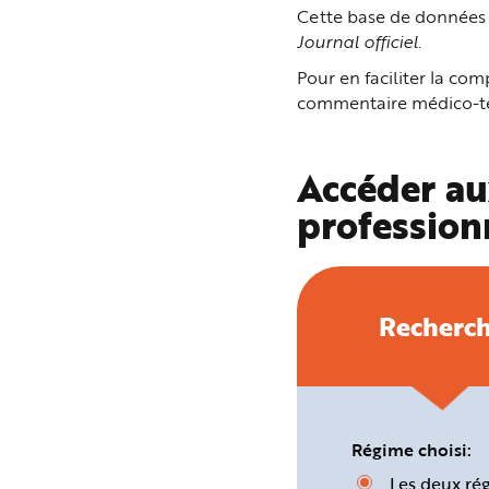
n
Cette base de données p
p
Journal officiel
.
r
i
n
Pour en faciliter la c
c
i
commentaire médico-tec
p
a
l
e
A
Accéder au
l
l
profession
e
r
a
u
c
o
n
t
Recherc
e
n
u
P
i
e
d
d
e
Régime choisi:
p
a
Les deux ré
g