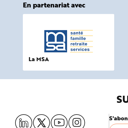
En partenariat avec
La MSA
SU
S'abon