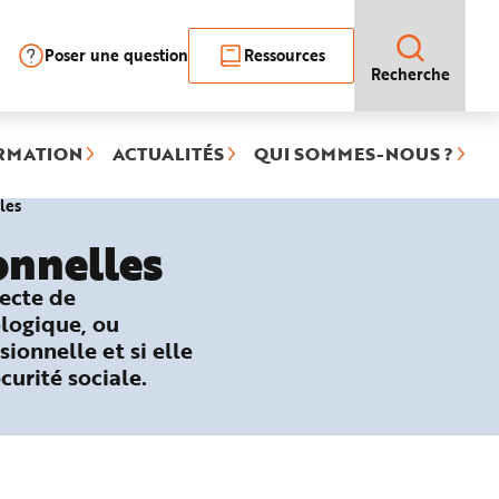
Poser une question
Ressources
Recherche
RMATION
ACTUALITÉS
QUI SOMMES-NOUS ?
(rubrique
les
sélectionnée)
onnelles
recte de
ologique, ou
sionnelle et si elle
curité sociale.