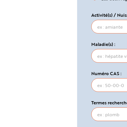
e
Activité(s) / Nuis
Maladie(s) :
Numéro CAS :
Termes recherché