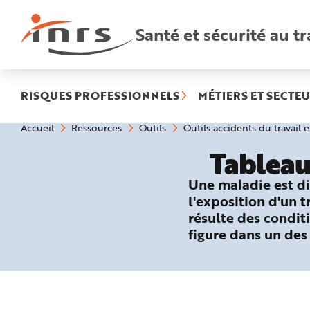
Accès
rapides
:
Santé et sécurité au tr
R
e
c
h
e
r
c
h
RISQUES PROFESSIONNELS
MÉTIERS ET SECTEU
e
r
a
Vous
Accueil
Ressources
Outils
Outils accidents du travail 
p
êtes
i
ici
d
Tableau
:
e
A
i
Une maladie est di
d
e
l'exposition d'un 
P
l
résulte des conditi
a
n
figure dans un des
N
a
v
i
g
a
t
i
o