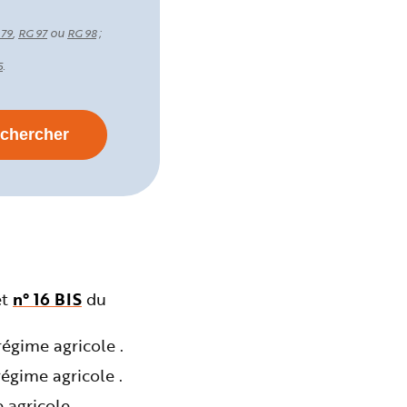
,
ou
;
 79
RG 97
RG 98
.
5
et
n° 16 BIS
du
égime agricole .
égime agricole .
agricole .