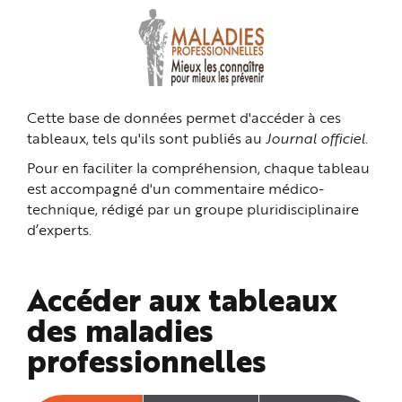
n
p
r
i
n
c
i
p
a
Cette base de données permet d'accéder à ces
l
e
tableaux, tels qu'ils sont publiés au
Journal officiel
.
A
l
l
Pour en faciliter la compréhension, chaque tableau
e
r
est accompagné d'un commentaire médico-
a
technique, rédigé par un groupe pluridisciplinaire
u
c
d’experts.
o
n
t
e
n
Accéder aux tableaux
u
P
i
des maladies
e
d
professionnelles
d
e
p
a
g