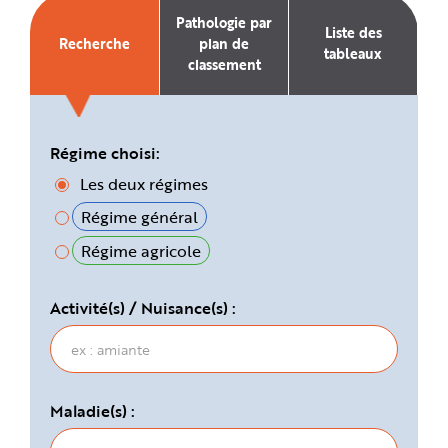
e
Pathologie par
Liste des
Recherche
plan de
tableaux
classement
Régime choisi:
Les deux régimes
Régime général
Régime agricole
Activité(s) / Nuisance(s) :
Maladie(s) :