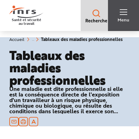
Accès
rapides
:
R
Recherche
e
Menu
Santé et sécurité
Recherche
rapide
c
au travail
:
h
e
r
c
(rubriq
Vous
Tableaux des maladies professionnelles
Accueil
h
êtes
sélecti
e
ici
Tableaux des
r
:
a
p
maladies
i
d
e
professionnelles
A
i
d
e
Une maladie est dite professionnelle si elle
P
est la conséquence directe de l'exposition
l
a
d'un travailleur à un risque physique,
n
chimique ou biologique, ou résulte des
N
conditions dans lesquelles il exerce son
a
v
activité professionnelle et si elle figure dans
i
un des tableaux du régime général ou
g
a
agricole de la Sécurité sociale.
t
i
o