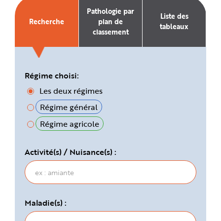
e
Pathologie par
Liste des
Recherche
plan de
tableaux
classement
Régime choisi:
Les deux régimes
Régime général
Régime agricole
Activité(s) / Nuisance(s) :
Maladie(s) :