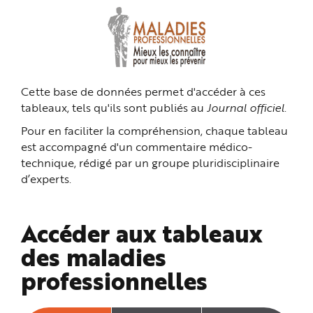
n
p
r
i
n
c
i
p
a
Cette base de données permet d'accéder à ces
l
e
tableaux, tels qu'ils sont publiés au
Journal officiel
.
A
l
l
Pour en faciliter la compréhension, chaque tableau
e
r
est accompagné d'un commentaire médico-
a
technique, rédigé par un groupe pluridisciplinaire
u
c
d’experts.
o
n
t
e
n
Accéder aux tableaux
u
P
i
des maladies
e
d
professionnelles
d
e
p
a
g