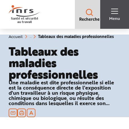
Accès
rapides
:
R
Recherche
e
Menu
Santé et sécurité
Recherche
rapide
c
au travail
:
h
e
r
c
(rubriq
Vous
Tableaux des maladies professionnelles
Accueil
h
êtes
sélecti
e
ici
Tableaux des
r
:
a
p
maladies
i
d
e
professionnelles
A
i
d
e
Une maladie est dite professionnelle si elle
P
est la conséquence directe de l'exposition
l
a
d'un travailleur à un risque physique,
n
chimique ou biologique, ou résulte des
N
conditions dans lesquelles il exerce son
a
v
activité professionnelle et si elle figure dans
i
un des tableaux du régime général ou
g
a
agricole de la Sécurité sociale.
t
i
o