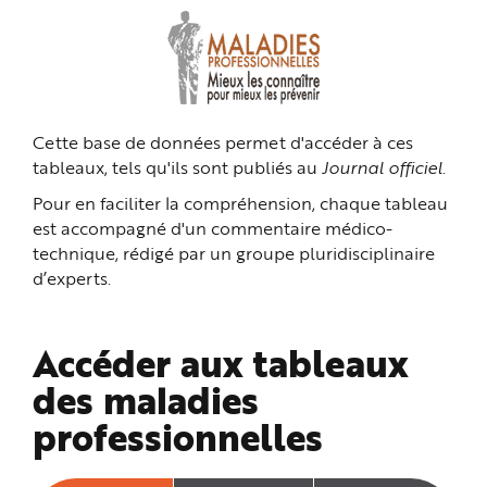
n
p
r
i
n
c
i
p
a
Cette base de données permet d'accéder à ces
l
e
tableaux, tels qu'ils sont publiés au
Journal officiel
.
A
l
l
Pour en faciliter la compréhension, chaque tableau
e
r
est accompagné d'un commentaire médico-
a
technique, rédigé par un groupe pluridisciplinaire
u
c
d’experts.
o
n
t
e
n
Accéder aux tableaux
u
P
i
des maladies
e
d
professionnelles
d
e
p
a
g