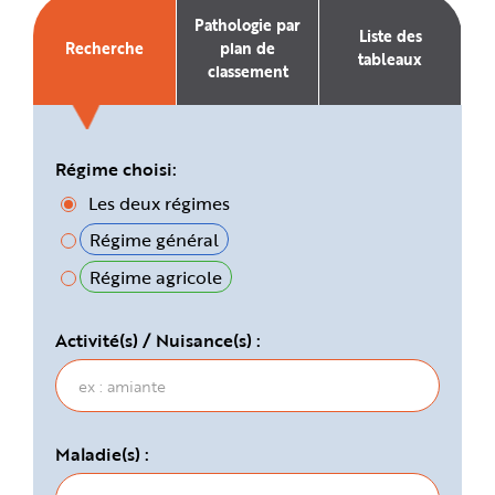
e
Pathologie par
Liste des
Recherche
plan de
tableaux
classement
Régime choisi:
Les deux régimes
Régime général
Régime agricole
Activité(s) / Nuisance(s) :
Maladie(s) :