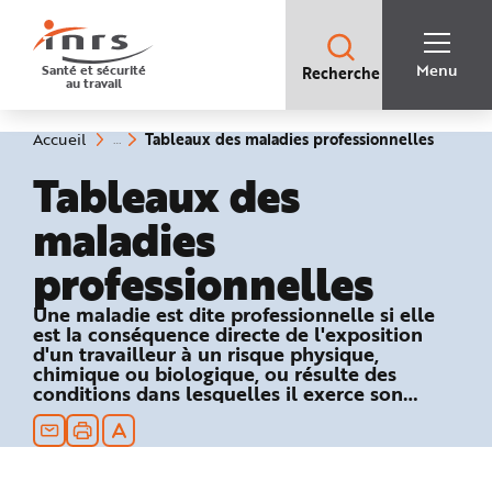
Accès
rapides
:
R
Recherche
e
Menu
Santé et sécurité
Recherche
rapide
c
au travail
:
h
e
r
c
(rubriq
Vous
Tableaux des maladies professionnelles
Accueil
h
êtes
sélecti
e
ici
Tableaux des
r
:
a
p
maladies
i
d
e
professionnelles
A
i
d
e
Une maladie est dite professionnelle si elle
P
est la conséquence directe de l'exposition
l
a
d'un travailleur à un risque physique,
n
chimique ou biologique, ou résulte des
N
conditions dans lesquelles il exerce son
a
v
activité professionnelle et si elle figure dans
i
un des tableaux du régime général ou
g
a
agricole de la Sécurité sociale.
t
i
o