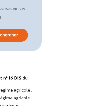
,
ou
;
 79
RG 97
RG 98
.
5
et
n° 16 BIS
du
égime agricole .
égime agricole .
agricole .