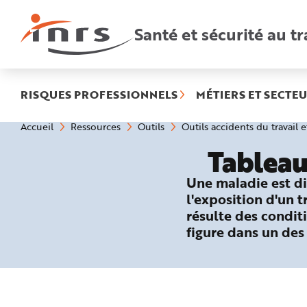
Accès
rapides
:
Santé et sécurité au tr
R
e
c
h
e
r
c
h
RISQUES PROFESSIONNELS
MÉTIERS ET SECTEU
e
r
a
Vous
Accueil
Ressources
Outils
Outils accidents du travail 
p
êtes
i
ici
d
Tableau
:
e
A
i
Une maladie est di
d
e
l'exposition d'un 
P
l
résulte des conditi
a
n
figure dans un des
N
a
v
i
g
a
t
i
o