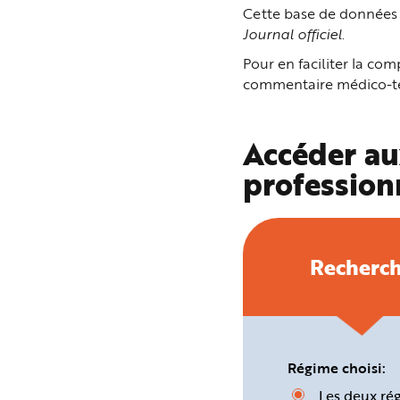
n
Cette base de données p
p
Journal officiel
.
r
i
n
Pour en faciliter la c
c
i
commentaire médico-tec
p
a
l
e
A
Accéder au
l
l
profession
e
r
a
u
c
o
n
t
Recherc
e
n
u
P
i
e
d
d
e
Régime choisi:
p
a
Les deux ré
g