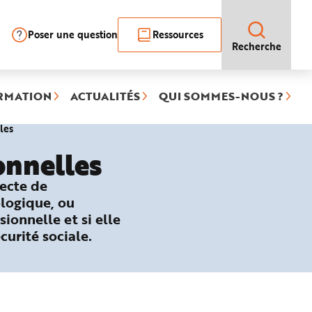
Poser une question
Ressources
Recherche
RMATION
ACTUALITÉS
QUI SOMMES-NOUS ?
(rubrique
les
sélectionnée)
onnelles
recte de
ologique, ou
sionnelle et si elle
curité sociale.