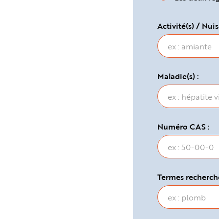
e
Activité(s) / Nuis
Maladie(s) :
Numéro CAS :
Termes recherché