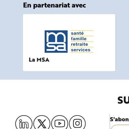
En partenariat avec
La MSA
SU
S'abon