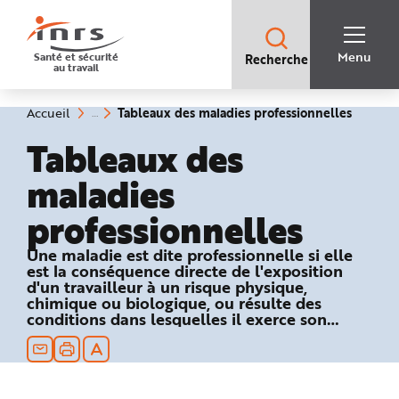
Accès
rapides
:
R
Recherche
e
Menu
Santé et sécurité
Recherche
rapide
c
au travail
:
h
e
r
c
(rubriq
Vous
Tableaux des maladies professionnelles
Accueil
h
êtes
sélecti
e
ici
Tableaux des
r
:
a
p
maladies
i
d
e
professionnelles
A
i
d
e
Une maladie est dite professionnelle si elle
P
est la conséquence directe de l'exposition
l
a
d'un travailleur à un risque physique,
n
chimique ou biologique, ou résulte des
N
conditions dans lesquelles il exerce son
a
v
activité professionnelle et si elle figure dans
i
un des tableaux du régime général ou
g
a
agricole de la Sécurité sociale.
t
i
o