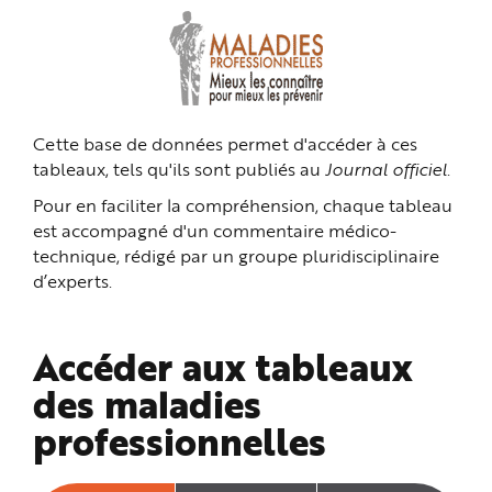
n
p
r
i
n
c
i
p
a
Cette base de données permet d'accéder à ces
l
e
tableaux, tels qu'ils sont publiés au
Journal officiel
.
A
l
l
Pour en faciliter la compréhension, chaque tableau
e
r
est accompagné d'un commentaire médico-
a
technique, rédigé par un groupe pluridisciplinaire
u
c
d’experts.
o
n
t
e
n
Accéder aux tableaux
u
P
i
des maladies
e
d
professionnelles
d
e
p
a
g