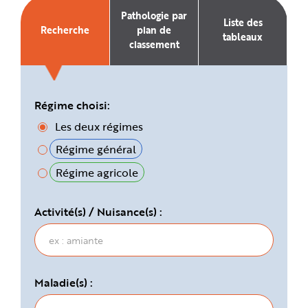
e
Pathologie par
Liste des
Recherche
plan de
tableaux
classement
Régime choisi:
Les deux régimes
Régime général
Régime agricole
Activité(s) / Nuisance(s) :
Maladie(s) :