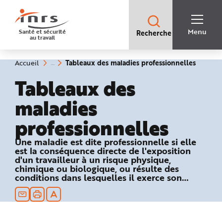
Accès
rapides
:
R
Recherche
e
Menu
Santé et sécurité
Recherche
rapide
c
au travail
:
h
e
r
c
(rubriq
Vous
Tableaux des maladies professionnelles
Accueil
h
êtes
sélecti
e
ici
Tableaux des
r
:
a
p
maladies
i
d
e
professionnelles
A
i
d
e
Une maladie est dite professionnelle si elle
P
est la conséquence directe de l'exposition
l
a
d'un travailleur à un risque physique,
n
chimique ou biologique, ou résulte des
N
conditions dans lesquelles il exerce son
a
v
activité professionnelle et si elle figure dans
i
un des tableaux du régime général ou
g
a
agricole de la Sécurité sociale.
t
i
o