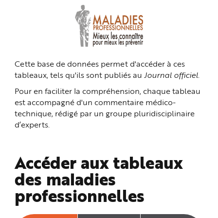
n
p
r
i
n
c
i
p
a
Cette base de données permet d'accéder à ces
l
e
tableaux, tels qu'ils sont publiés au
Journal officiel
.
A
l
l
Pour en faciliter la compréhension, chaque tableau
e
r
est accompagné d'un commentaire médico-
a
technique, rédigé par un groupe pluridisciplinaire
u
c
d’experts.
o
n
t
e
n
Accéder aux tableaux
u
P
i
des maladies
e
d
professionnelles
d
e
p
a
g