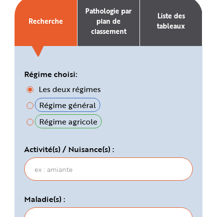
e
Pathologie par
Liste des
Recherche
plan de
tableaux
classement
Régime choisi:
Les deux régimes
Régime général
Régime agricole
Activité(s) / Nuisance(s) :
Maladie(s) :