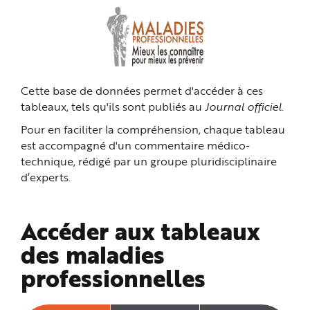
n
p
r
i
n
c
i
p
a
Cette base de données permet d'accéder à ces
l
e
tableaux, tels qu'ils sont publiés au
Journal officiel
.
A
l
l
Pour en faciliter la compréhension, chaque tableau
e
r
est accompagné d'un commentaire médico-
a
technique, rédigé par un groupe pluridisciplinaire
u
c
d’experts.
o
n
t
e
n
Accéder aux tableaux
u
P
i
des maladies
e
d
professionnelles
d
e
p
a
g