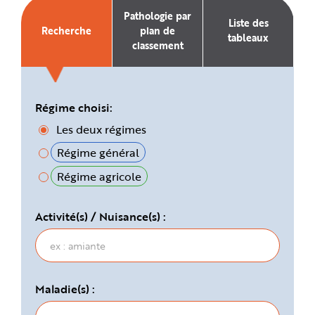
e
Pathologie par
Liste des
Recherche
plan de
tableaux
classement
Régime choisi:
Les deux régimes
Régime général
Régime agricole
Activité(s) / Nuisance(s) :
Maladie(s) :