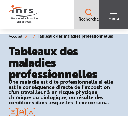
Accès
rapides
:
R
Recherche
e
Menu
Santé et sécurité
Recherche
rapide
c
au travail
:
h
e
r
c
(rubriq
Vous
Tableaux des maladies professionnelles
Accueil
h
êtes
sélecti
e
ici
Tableaux des
r
:
a
p
maladies
i
d
e
professionnelles
A
i
d
e
Une maladie est dite professionnelle si elle
P
est la conséquence directe de l'exposition
l
a
d'un travailleur à un risque physique,
n
chimique ou biologique, ou résulte des
N
conditions dans lesquelles il exerce son
a
v
activité professionnelle et si elle figure dans
i
un des tableaux du régime général ou
g
a
agricole de la Sécurité sociale.
t
i
o