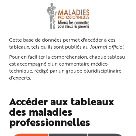
n
p
r
i
n
c
i
p
a
Cette base de données permet d'accéder à ces
l
e
tableaux, tels qu'ils sont publiés au
Journal officiel
.
A
l
l
Pour en faciliter la compréhension, chaque tableau
e
r
est accompagné d'un commentaire médico-
a
technique, rédigé par un groupe pluridisciplinaire
u
c
d’experts.
o
n
t
e
n
Accéder aux tableaux
u
P
i
des maladies
e
d
professionnelles
d
e
p
a
g