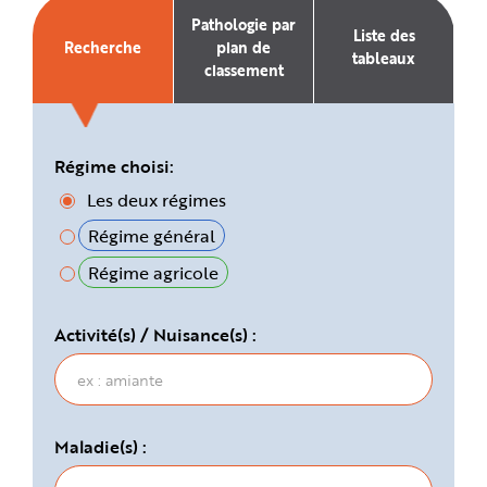
e
Pathologie par
Liste des
Recherche
plan de
tableaux
classement
Régime choisi:
Les deux régimes
Régime général
Régime agricole
Activité(s) / Nuisance(s) :
Maladie(s) :