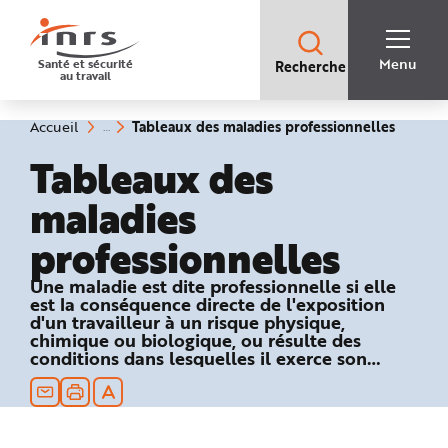
Accès
rapides
:
R
Recherche
e
Menu
Santé et sécurité
Recherche
rapide
c
au travail
:
h
e
r
c
(rubriq
Vous
Tableaux des maladies professionnelles
Accueil
h
êtes
sélecti
e
ici
Tableaux des
r
:
a
p
maladies
i
d
e
professionnelles
A
i
d
e
Une maladie est dite professionnelle si elle
P
est la conséquence directe de l'exposition
l
a
d'un travailleur à un risque physique,
n
chimique ou biologique, ou résulte des
N
conditions dans lesquelles il exerce son
a
v
activité professionnelle et si elle figure dans
i
un des tableaux du régime général ou
g
a
agricole de la Sécurité sociale.
t
i
o