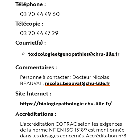
e
Téléphone
03 20 44 49 60
Télécopie
03 20 44 47 29
Courriel(s)
toxicologieetgenopathies@chru-lille.fr
Commentaires
Personne à contacter : Docteur Nicolas
BEAUVAL,
nicolas.beauval@chu-lille.fr
Site Internet
https://biologiepathologie.chu-lille.fr/
Accréditations
L'accréditation COFRAC selon les exigences
de la norme NF EN ISO 15189 est mentionnée
dans les dosages concernés. Accréditation n°8-