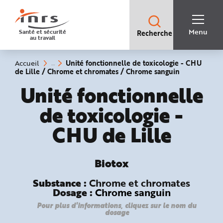
Accès
rapides
:
R
Recherche
e
Menu
Santé et sécurité
Recherche
rapide
c
au travail
:
h
e
r
c
Vous
Unité fonctionnelle de toxicologie - CHU
Accueil
h
êtes
(rubrique
de Lille / Chrome et chromates / Chrome sanguin
e
ici
sélectionnée
r
:
Biotox :
Unité fonctionnelle
a
p
i
de toxicologie -
d
e
A
CHU de Lille
i
d
e
P
l
a
Biotox
n
N
a
Substance :
Chrome et chromates
v
Dosage :
Chrome sanguin
i
g
a
Pour plus d'informations, cliquez sur le nom du
t
dosage
i
o