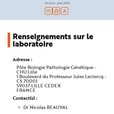
n
Version :
juin 2023
p
r
i
n
c
i
p
a
l
Renseignements sur le
e
A
laboratoire
l
l
e
r
a
Adresse
u
c
o
Pôle Biologie Pathologie Génétique -
n
CHU Lille
t
1 Boulevard du Professeur Jules Leclercq -
e
n
CS 70001
u
59037 LILLE CEDEX
P
i
FRANCE
e
d
Contact(s)
d
e
p
Dr Nicolas BEAUVAL
a
g