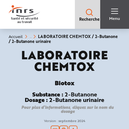
Accès
rapides
:
R
Recherche
e
Menu
Santé et sécurité
Recherche
rapide
c
au travail
:
h
e
r
c
Vous
LABORATOIRE CHEMTOX / 2-Butanone
Accueil
h
êtes
(rubrique
/ 2-Butanone urinaire
e
ici
sélectionnée)
r
:
Biotox :
LABORATOIRE
a
p
i
CHEMTOX
d
e
A
i
d
e
Biotox
P
l
a
Substance :
2-Butanone
n
Dosage :
2-Butanone urinaire
N
a
v
Pour plus d'informations, cliquez sur le nom du
i
dosage
g
a
Version :
septembre 2024
t
i
o