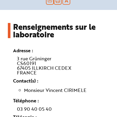
n
p
r
i
n
c
Renseignements sur le
i
p
a
laboratoire
l
e
A
l
l
Adresse
e
r
a
3 rue Grüninger
u
CS60191
c
67405 ILLKIRCH CEDEX
o
n
FRANCE
t
e
Contact(s)
n
u
P
Monsieur Vincent CIRIMELE
i
e
d
Téléphone
d
e
03 90 40 05 40
p
a
g
Télécopie