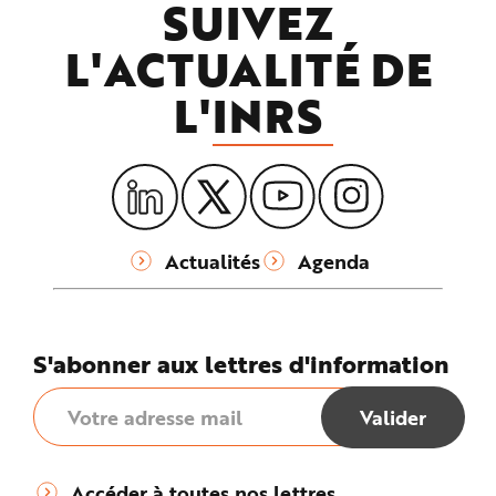
SUIVEZ
e
L'ACTUALITÉ DE
L'
INRS
Actualités
Agenda
S'abonner aux lettres d'information
Accéder à toutes nos lettres