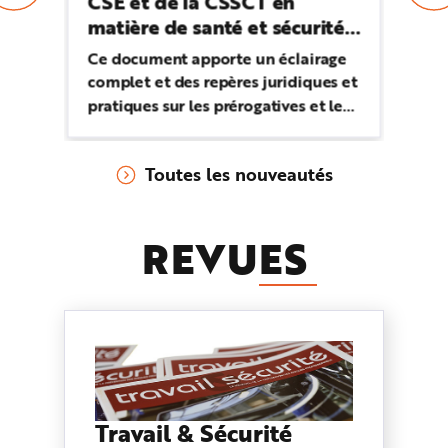
CSE et de la CSSCT en
ch
e
matière de santé et sécurité
re
au travail
Ce document apporte un éclairage
Le
complet et des repères juridiques et
sa
pratiques sur les prérogatives et les
fi
missions du CSE en matière de
pr
santé et de sécurité au travail.
co
Toutes les nouveautés
REVU
ES
Travail & Sécurité