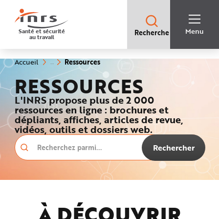
Accès
rapides
:
R
Recherche
e
Menu
Santé et sécurité
Recherche
rapide
c
au travail
:
h
e
r
c
(rubrique
Vous
Ressources
Accueil
h
êtes
sélectionnée)
e
ici
RESSOURCES
r
:
a
p
L'INRS propose plus de 2 000
i
d
ressources en ligne : brochures et
e
A
dépliants, affiches, articles de revue,
i
vidéos, outils et dossiers web.
d
e
P
Rechercher
l
a
n
N
a
v
i
g
a
À DÉCOU
VRIR
t
i
o