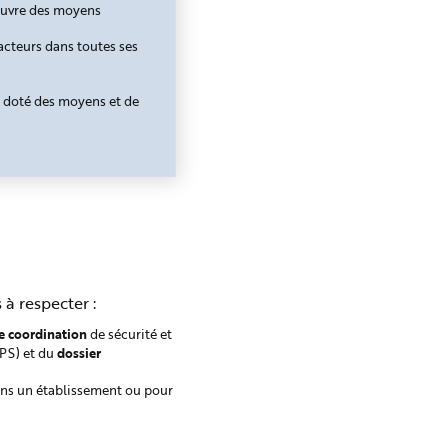
 œuvre des moyens
 acteurs dans toutes ses
t doté des moyens et de
à respecter :
de coordination
de sécurité et
dossier
PS) et du
dans un établissement ou pour