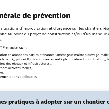
nérale de prévention
s situations d’improvisation et d’urgence sur les chantiers r
 mise au point du projet de construction et/ou d’un manque d
.
TP repose sur :
nation en amont des parties prenantes : aménageur, maître d’ouvrage, maît
e la santé), pilote OPC (ordonnancement / planification / coordination), 
res des réseaux et infrastructures…
t des activités réelles,
es,
glementations applicables.
es pratiques à adopter sur un chantier