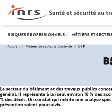
Accès
rapides
:
Santé et sécurité au tr
R
e
c
h
e
r
c
h
RISQUES PROFESSIONNELS
MÉTIERS ET SECTEU
e
r
a
(rubrique
Vous
BTP
Accueil
Métiers et secteurs d'activité
p
êtes
sélectionnée)
i
ici
d
B
:
e
A
i
d
e
P
l
a
n
N
Le secteur du bâtiment et des travaux publics concen
a
v
général. Il représente à lui seul environ 18 % des acc
i
% des décès. Un constat qui mérite une analyse spéci
g
a
prévention soient poursuivis.
t
i
o