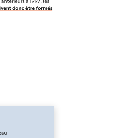
antérieurs à 1997, les
oivent donc être formés
veau