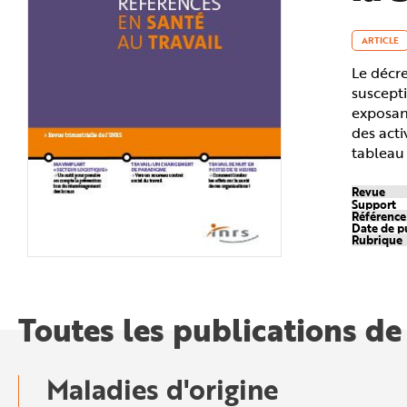
n
p
r
ARTICLE
i
n
c
Le décre
i
suscepti
p
a
exposant
l
e
des acti
A
tableau 
l
l
e
r
Revue
a
Support
u
Référenc
c
Date de p
o
Rubrique
n
t
e
n
u
P
Toutes les publications de
i
e
d
d
e
p
Maladies d'origine
a
g