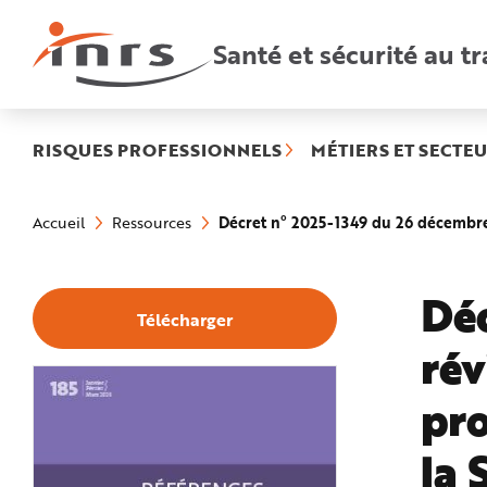
Accès
rapides
:
Santé et sécurité au tr
R
e
c
h
e
r
c
h
RISQUES PROFESSIONNELS
MÉTIERS ET SECTEU
e
r
a
Vous
p
êtes
i
Décret n° 2025-1349 du 26 décembre 2
Accueil
Ressources
ici
d
:
e
A
i
d
Dé
e
Télécharger
P
l
rév
a
n
N
a
pro
v
i
g
a
la 
t
i
o