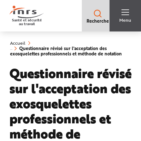
Accès
rapides
:
R
Recherche
e
Menu
Santé et sécurité
Recherche
rapide
c
au travail
:
h
e
Vous
r
êtes
c
ici
h
Accueil
:
e
Questionnaire révisé sur l'acceptation des
r
(rubriqu
exosquelettes professionnels et méthode de notation
a
sélectio
p
i
Questionnaire révisé
d
e
A
i
sur l'acceptation des
d
e
P
l
exosquelettes
a
n
N
professionnels et
a
v
i
g
méthode de
a
t
i
o