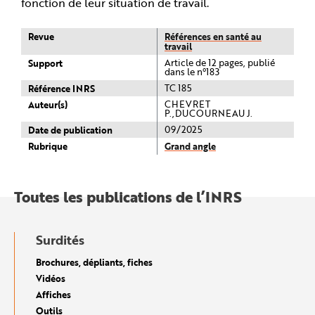
fonction de leur situation de travail.
Revue
Références en santé au
travail
Support
Article de 12 pages, publié
dans le n°183
Référence INRS
TC 185
Auteur(s)
CHEVRET
P.,DUCOURNEAU J.
Date de publication
09/2025
Rubrique
Grand angle
Toutes les publications de l’INRS
Surdités
Brochures, dépliants, fiches
Vidéos
Affiches
Outils