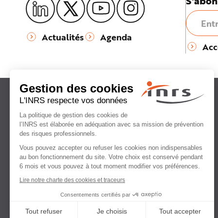
S'abon
e
Actualités
Agenda
Acc
Institut national
de recherche et de sécurité
pour la prévention
des accidents du travail
et des maladies professionnelles