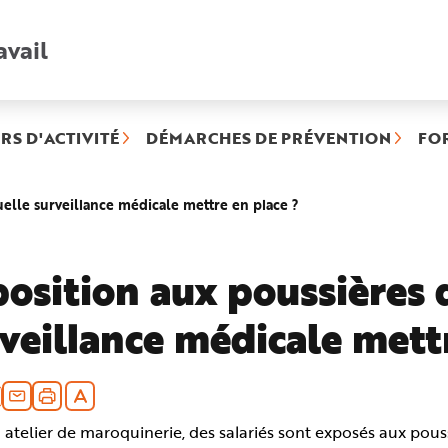
avail
Recherche
rapide
:
RS D'ACTIVITÉ
DÉMARCHES DE PRÉVENTION
FO
(rubrique
uelle surveillance médicale mettre en place ?
sélectionnée)
osition aux poussières d
veillance médicale mettr
atelier de maroquinerie, des salariés sont exposés aux pous