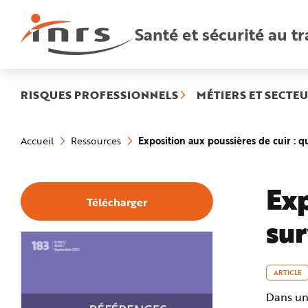
Accès
rapides
:
Santé et sécurité au tr
R
e
c
h
e
r
c
h
RISQUES PROFESSIONNELS
MÉTIERS ET SECTEU
e
r
a
Vous
p
êtes
i
Exposition aux poussières de cuir : q
Accueil
Ressources
ici
d
:
e
A
i
d
Exp
e
Télécharger
P
l
sur
a
n
N
a
v
i
g
ARTICLE
a
t
Dans un 
i
o