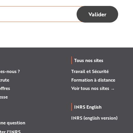
Tous nos sites
es-nous ?
Travail et Sécurité
crute
Formation à distance
ffres
Voir tous nos sites →
esse
INRS English
INRS (english version)
une question
ter l'INRS