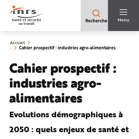
Accès
rapides
:
R
Recherche
e
Menu
Santé et sécurité
Recherche
rapide
c
au travail
:
h
e
Vous
r
êtes
c
ici
h
Accueil
:
e
(rubrique
Cahier prospectif : industries agro-alimentaires
r
sélectionné
a
p
Cahier prospectif :
i
d
e
A
industries agro-
i
d
e
P
alimentaires
l
a
n
N
a
Evolutions démographiques à
v
i
g
2050 : quels enjeux de santé et
a
t
i
o