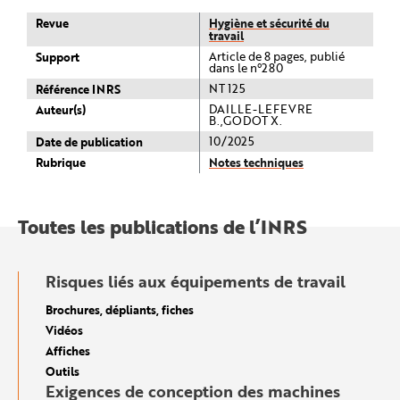
Revue
Hygiène et sécurité du
travail
Support
Article de 8 pages, publié
dans le n°280
Référence INRS
NT 125
Auteur(s)
DAILLE-LEFEVRE
B.,GODOT X.
Date de publication
10/2025
Rubrique
Notes techniques
Toutes les publications de l’INRS
Risques liés aux équipements de travail
Brochures, dépliants, fiches
Vidéos
Affiches
Outils
Exigences de conception des machines