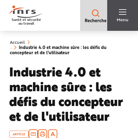
Accès
rapides
:
R
Recherche
e
Menu
Santé et sécurité
Recherche
rapide
c
au travail
:
h
e
Vous
r
êtes
c
ici
h
Accueil
:
e
Industrie 4.0 et machine sûre : les défis du
r
(rubrique
concepteur et de l'utilisateur
a
sélectionnée)
p
i
Industrie 4.0 et
d
e
A
i
machine sûre : les
d
e
P
l
défis du concepteur
a
n
N
et de l'utilisateur
a
v
i
g
a
t
i
ARTICLE
o