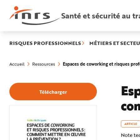
Accès
rapides
:
Santé et sécurité au tr
R
e
c
h
e
r
c
h
RISQUES PROFESSIONNELS
MÉTIERS ET SECTEU
e
r
a
Vous
p
êtes
i
Espaces de coworking et risques pro
Accueil
Ressources
ici
d
:
e
A
i
d
Esp
e
Télécharger
P
l
com
a
n
N
a
v
i
g
ARTICLE
a
t
Note te
i
o