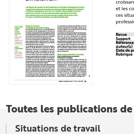
croissan
n
p
et les c
r
ces situ
i
n
professi
c
i
p
Revue
a
Support
l
Référenc
e
Auteur(s)
A
Date de p
l
Rubrique
l
e
r
a
u
c
o
n
t
e
n
u
P
Toutes les publications de
i
e
d
d
e
p
Situations de travail
a
g