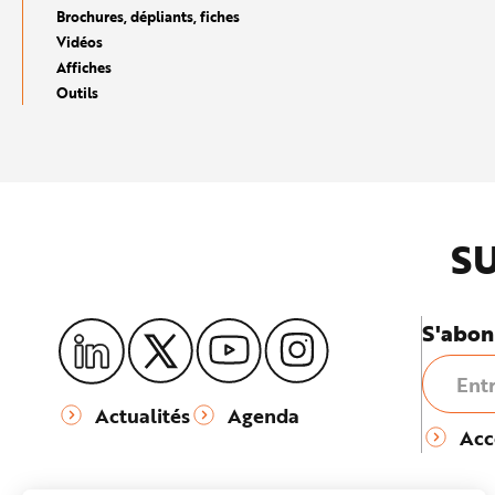
e
Brochures, dépliants, fiches
Vidéos
Affiches
Outils
SU
S'abon
Actualités
Agenda
Acc