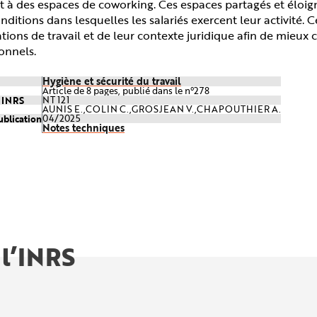
t à des espaces de coworking. Ces espaces partagés et éloigné
onditions dans lesquelles les salariés exercent leur activité.
ations de travail et de leur contexte juridique afin de mieux
onnels.
Hygiène et sécurité du travail
Article de 8 pages, publié dans le n°278
e INRS
NT 121
AUNIS E.,COLIN C.,GROSJEAN V.,CHAPOUTHIER A.
ublication
04/2025
Notes techniques
 l’INRS