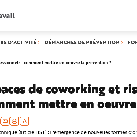
avail
Recherche
rapide
:
RS D'ACTIVITÉ
DÉMARCHES DE PRÉVENTION
FO
(rubrique
fessionnels : comment mettre en oeuvre la prévention ?
sélectionnée
aces de coworking et ris
ment mettre en oeuvre 
chnique (article HST) : L'émergence de nouvelles formes d'o