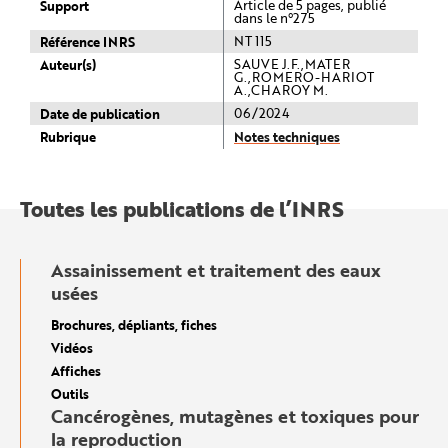
Support
Article de 5 pages, publié
dans le n°275
Référence INRS
NT 115
Auteur(s)
SAUVE J.F.,MATER
G.,ROMERO-HARIOT
A.,CHAROY M.
Date de publication
06/2024
Rubrique
Notes techniques
Toutes les publications de l’INRS
Assainissement et traitement des eaux
usées
Brochures, dépliants, fiches
Vidéos
Affiches
Outils
Cancérogènes, mutagènes et toxiques pour
la reproduction