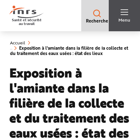
Accès
rapides
:
R
Recherche
e
Menu
Santé et sécurité
Recherche
rapide
c
au travail
:
h
e
Vous
r
êtes
c
ici
h
Accueil
:
e
Exposition à l'amiante dans la filière de la collecte et
r
(rubrique
du traitement des eaux usées : état des lieux
a
sélectionnée)
p
i
Exposition à
d
e
A
i
l'amiante dans la
d
e
P
l
filière de la collecte
a
n
N
et du traitement des
a
v
i
g
eaux usées : état des
a
t
i
o