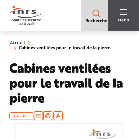
Accès
rapides
:
R
Recherche
e
Menu
Santé et sécurité
Recherche
rapide
c
au travail
:
h
e
Vous
r
êtes
c
ici
h
Accueil
:
e
(rubrique
Cabines ventilées pour le travail de la pierre
r
sélectionnée)
a
p
Cabines ventilées
i
d
e
A
pour le travail de la
i
d
e
P
pierre
l
a
n
N
a
v
BROCHURE
i
g
a
t
i
o