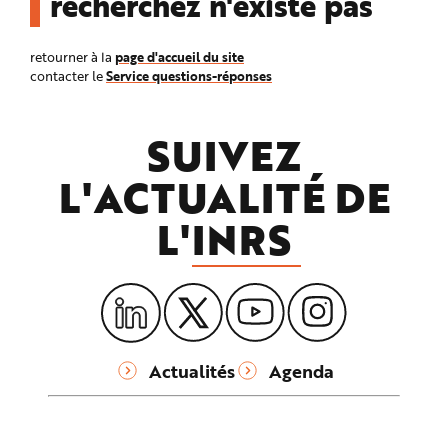
recherchez n'existe pas
n
p
r
i
page d'accueil du site
retourner à la
n
Service questions-réponses
contacter le
c
i
p
a
l
SUIVEZ
e
A
l
L'ACTUALITÉ DE
l
e
r
L'
INRS
a
u
c
o
n
t
e
n
u
P
i
e
Actualités
Agenda
d
d
e
p
a
g