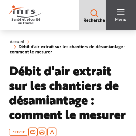
Accès
rapides
:
R
Recherche
e
Menu
Santé et sécurité
Recherche
rapide
c
au travail
:
h
e
Vous
r
êtes
c
ici
h
Accueil
:
e
Débit d'air extrait sur les chantiers de désamiantage :
r
(rubrique
comment le mesurer
a
sélectionnée)
p
i
Débit d'air extrait
d
e
A
i
sur les chantiers de
d
e
P
l
désamiantage :
a
n
N
comment le mesurer
a
v
i
g
a
t
i
ARTICLE
o