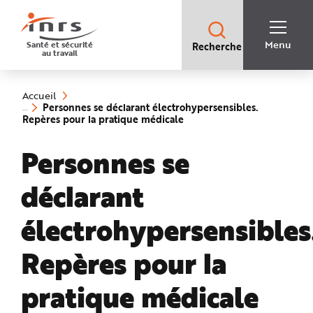
Accès
rapides
:
R
Recherche
e
Menu
Santé et sécurité
Recherche
rapide
c
au travail
:
h
e
Vous
r
êtes
c
ici
h
Accueil
:
e
Personnes se déclarant électrohypersensibles.
r
(rubrique
Repères pour la pratique médicale
a
sélectionnée)
p
i
Personnes se
d
e
A
i
déclarant
d
e
P
l
électrohypersensibles
a
n
N
Repères pour la
a
v
i
g
pratique médicale
a
t
i
o