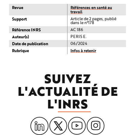
Revue
Références en santé au
travail
Support
Article de 2 pages, publié
dans le n°178
Référence INRS
AC 186
Auteur(s)
PERIS E.
Date de publication
06/2024
Rubrique
Infos à retenir
SUIVEZ
L'ACTUALITÉ DE
L'
INRS