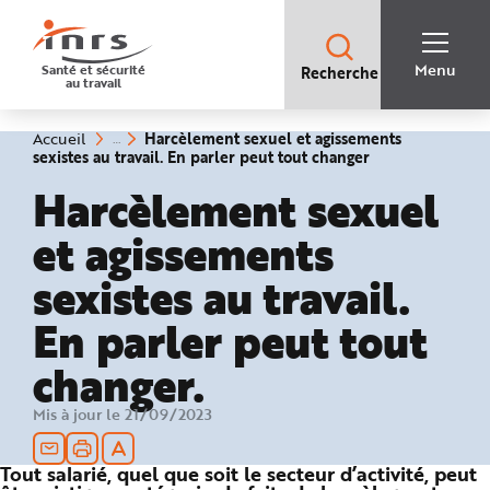
Accès
rapides
:
R
Recherche
e
Menu
Santé et sécurité
Recherche
rapide
c
au travail
:
h
e
r
c
Vous
Harcèlement sexuel et agissements
Accueil
h
êtes
(rubrique
sexistes au travail. En parler peut tout changer
e
ici
sélectionnée)
r
:
Harcèlement sexuel
a
p
i
et agissements
d
e
A
sexistes au travail.
i
d
e
En parler peut tout
P
l
a
n
changer.
N
a
v
Mis à jour le 21/09/2023
i
g
a
t
Tout salarié, quel que soit le secteur d’activité, peut
i
o