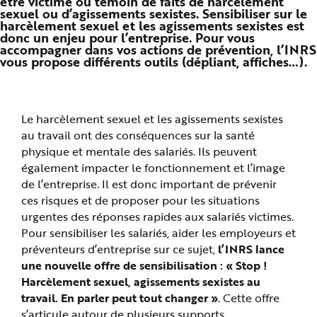
être victime ou témoin de faits de harcèlement
n
sexuel ou d’agissements sexistes. Sensibiliser sur le
p
harcèlement sexuel et les agissements sexistes est
r
donc un enjeu pour l’entreprise. Pour vous
i
n
accompagner dans vos actions de prévention, l’INRS
c
vous propose différents outils (dépliant, affiches…).
i
p
a
l
e
A
Le harcèlement sexuel et les agissements sexistes
l
l
au travail ont des conséquences sur la santé
e
r
physique et mentale des salariés. Ils peuvent
a
u
également impacter le fonctionnement et l’image
c
de l’entreprise. Il est donc important de prévenir
o
n
ces risques et de proposer pour les situations
t
e
urgentes des réponses rapides aux salariés victimes.
n
u
Pour sensibiliser les salariés, aider les employeurs et
P
préventeurs d’entreprise sur ce sujet,
l’INRS lance
i
e
une nouvelle offre de sensibilisation : « Stop !
d
d
Harcèlement sexuel, agissements sexistes au
e
p
travail. En parler peut tout changer »
. Cette offre
a
g
s’articule autour de plusieurs supports.