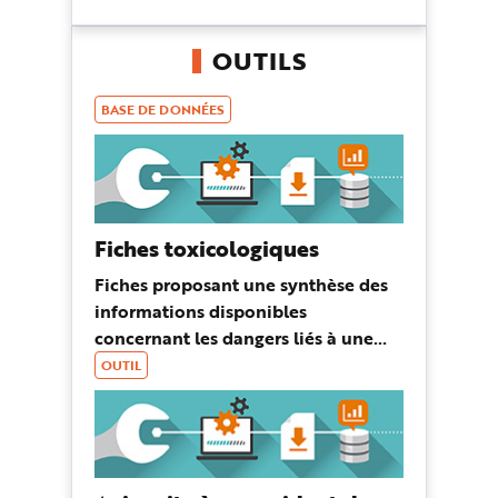
pistes pour aider les entreprises ...
OUTILS
BASE DE DONNÉES
Fiches toxicologiques
Fiches proposant une synthèse des
informations disponibles
concernant les dangers liés à une
substance ou à un groupe de
OUTIL
substances.