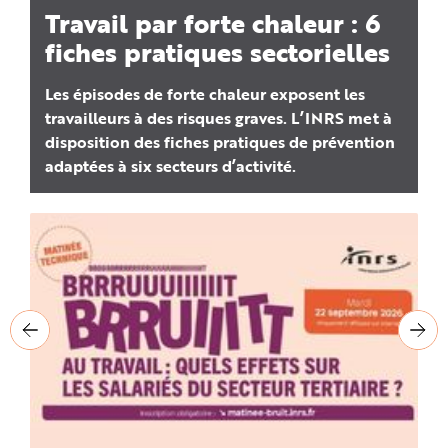
n
Travail par forte chaleur : 6
p
r
fiches pratiques sectorielles
i
n
c
i
Les épisodes de forte chaleur exposent les
p
travailleurs à des risques graves. L’INRS met à
a
l
disposition des fiches pratiques de prévention
e
A
adaptées à six secteurs d’activité.
l
l
e
r
a
u
c
o
n
t
e
n
u
P
i
e
d
d
e
p
a
g