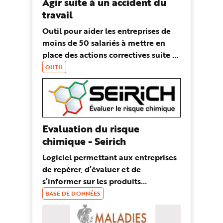
Agir suite à un accident du
travail
Outil pour aider les entreprises de
moins de 50 salariés à mettre en
place des actions correctives suite à
un accident du travail.
OUTIL
Evaluation du risque
chimique - Seirich
Logiciel permettant aux entreprises
de repérer, d’évaluer et de
s’informer sur les produits
chimiques utilisés dans l’entreprise.
BASE DE DONNÉES