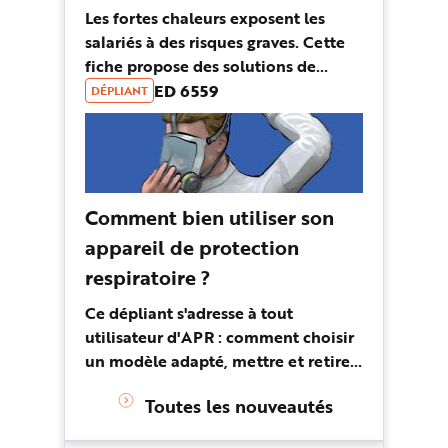
Les fortes chaleurs exposent les
salariés à des risques graves. Cette
fiche propose des solutions de
prévention pour le travail de bureau.
ED 6559
DÉPLIANT
Comment bien utiliser son
appareil de protection
respiratoire ?
Ce dépliant s'adresse à tout
utilisateur d'APR : comment choisir
un modèle adapté, mettre et retirer
son masque sans se contaminer,
Toutes les nouveautés
procéder à un essai d'ajustement et
de contrôle d'étanchéité...